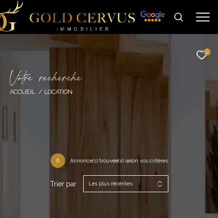
0
V
o
t
r
e
r
e
c
h
e
r
c
h
e
ACCUEIL
LOCATION
6
Annonce(s) trouvée(s) selon vos critères
Trier par
Les plus récentes