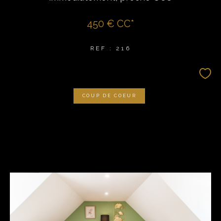
450 €
CC*
REF : 216
COUP DE COEUR