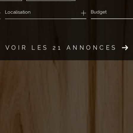
Budget
ée
mmo pro
VOIR LES
21
ANNONCES