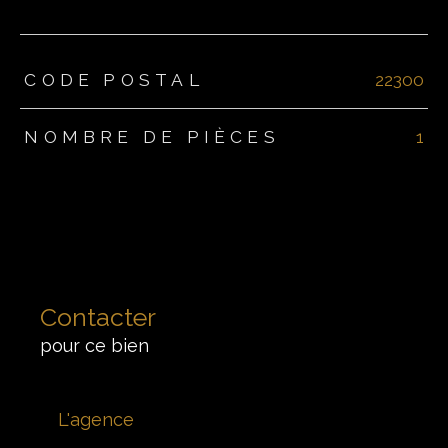
TRAD_ZEPHYR_Caracteristique
TRAD_ZEPHYR_Valeurs
CODE POSTAL
22300
NOMBRE DE PIÈCES
1
Contacter
pour ce bien
L'agence