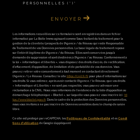
PERSONNELLES (*)*
ENVOYER
Les informations recueillies sur ce formulaire sont enregistrées dans un fichier
informatisé par La Boite Immo agissant comme Sous-traitant du traitement pour la
gestion de la clientèle/prospects de l'Agence / du Réseau qui reste Responsable
du Traitement de vos Données personnelles. La base légale du traitement repose
sur l'intérêt légitime de l'Agence / du Réseau. Elles sont conservées jusqu'à
demande de suppression et sont destinées à l'Agence / au Réseau. Conformément à
la loi « informatique et libertés », vous disposez des droits d’accès, de rectification,
d’effacement, d’opposition, de limitation et de portabilité de vos données. Vous
pouvez retirer votre consentement à tout moment en contactant directement
l’Agence / Le Réseau. Consultez le site
https://cnil.fr/fr
pour plus d’informations sur
vos droits. Si vous estimez, après avoir contacté l'Agence / le Réseau, que vos droits
« Informatique et Libertés » ne sont pas respectés, vous pouvez adresser une
réclamation à la CNIL. Nous vous informons de l’existence de la liste d'opposition au
démarchage téléphonique « Bloctel », sur laquelle vous pouvez vous inscrire ici :
ht
tps://www.bloctel.gouv.fr
. Dans le cadre de la protection des Données personnelles,
nous vous invitons à ne pas inscrire de Données sensibles dans le champ de saisie
libre.
Ce site est protégé par reCAPTCHA, les
Politiques de Confidentialité
et es
Condi
tions d'utilisation
de Google s'appliquent.