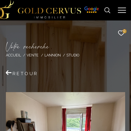
0
V
o
t
r
e
r
e
c
h
e
r
c
h
e
ACCUEIL
VENTE
LANNION
STUDIO
RETOUR