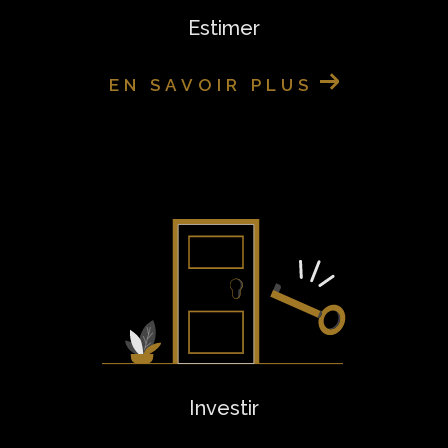
d'atouts pour optimiser la visibilité de vos biens.
Estimer
Nous vous remercions de votre confiance et
EN SAVOIR PLUS
avons hâte de vous aider à concrétiser vos
projets immobiliers à Guingamp et ses environs.
Investir