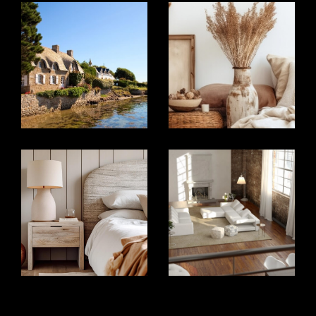
marché immobilier de Guingamp. Qu'il s'agisse de
l'achat, de la vente ou de l'investissement, nous
vous guidons avec des conseils avisés et
personnalisés.
ACCOMPAGNEMENT PERSONNALISÉ : Chez GC-
Immobilier, chaque client est unique. Nous
prenons le temps de comprendre vos besoins
spécifiques pour vous offrir un service sur
mesure, que vous soyez un acheteur à la
recherche de la maison de vos rêves ou un
vendeur souhaitant valoriser au mieux son bien
immobilier.
LARGE PORTEFEUILLE DE BIENS : Notre agence
propose une vaste sélection de propriétés, allant
des charmantes maisons de ville aux