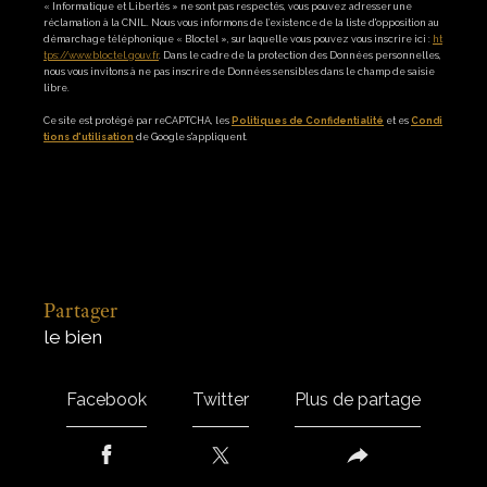
« Informatique et Libertés » ne sont pas respectés, vous pouvez adresser une
réclamation à la CNIL. Nous vous informons de l’existence de la liste d'opposition au
démarchage téléphonique « Bloctel », sur laquelle vous pouvez vous inscrire ici :
ht
tps://www.bloctel.gouv.fr
. Dans le cadre de la protection des Données personnelles,
nous vous invitons à ne pas inscrire de Données sensibles dans le champ de saisie
libre.
Ce site est protégé par reCAPTCHA, les
Politiques de Confidentialité
et es
Condi
tions d'utilisation
de Google s'appliquent.
partager
le bien
Facebook
Twitter
Plus de partage