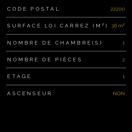
TRAD_ZEPHYR_Caracteristique
TRAD_ZEPHYR_Valeurs
CODE POSTAL
22200
SURFACE LOI CARREZ (M²)
36 m²
NOMBRE DE CHAMBRE(S)
1
NOMBRE DE PIÈCES
2
ETAGE
1
ASCENSEUR
NON