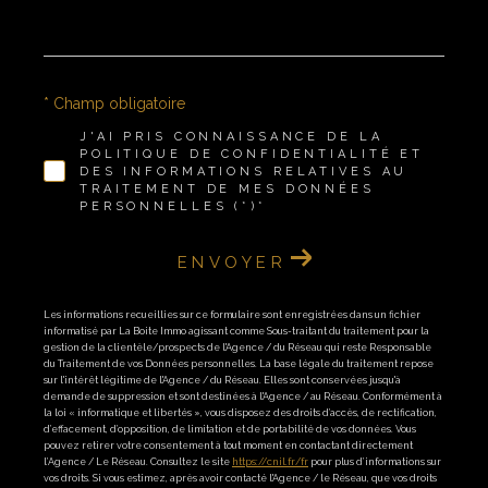
* Champ obligatoire
J'AI PRIS CONNAISSANCE DE LA
POLITIQUE DE CONFIDENTIALITÉ ET
DES INFORMATIONS RELATIVES AU
TRAITEMENT DE MES DONNÉES
PERSONNELLES (*)*
ENVOYER
Les informations recueillies sur ce formulaire sont enregistrées dans un fichier
informatisé par La Boite Immo agissant comme Sous-traitant du traitement pour la
gestion de la clientèle/prospects de l'Agence / du Réseau qui reste Responsable
du Traitement de vos Données personnelles. La base légale du traitement repose
sur l'intérêt légitime de l'Agence / du Réseau. Elles sont conservées jusqu'à
demande de suppression et sont destinées à l'Agence / au Réseau. Conformément à
la loi « informatique et libertés », vous disposez des droits d’accès, de rectification,
d’effacement, d’opposition, de limitation et de portabilité de vos données. Vous
pouvez retirer votre consentement à tout moment en contactant directement
l’Agence / Le Réseau. Consultez le site
https://cnil.fr/fr
pour plus d’informations sur
vos droits. Si vous estimez, après avoir contacté l'Agence / le Réseau, que vos droits