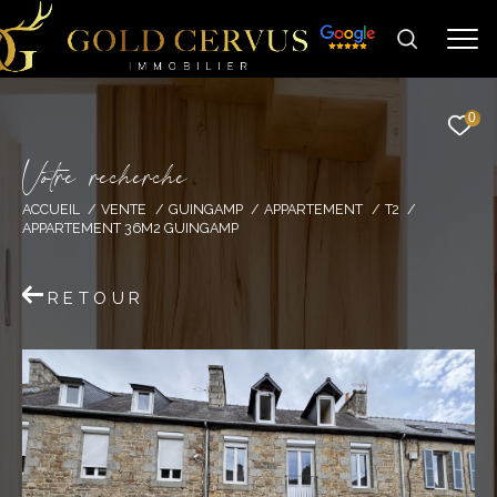
0
V
o
t
r
e
r
e
c
h
e
r
c
h
e
ACCUEIL
VENTE
GUINGAMP
APPARTEMENT
T2
APPARTEMENT 36M2 GUINGAMP
RETOUR