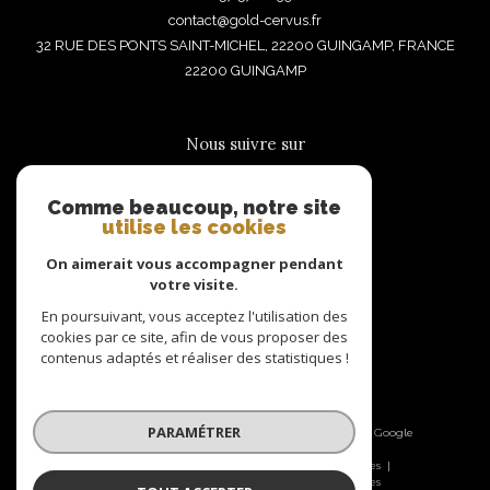
contact@gold-cervus.fr
32 RUE DES PONTS SAINT-MICHEL, 22200 GUINGAMP, FRANCE
22200
GUINGAMP
Nous suivre sur
Comme beaucoup, notre site
utilise les cookies
On aimerait vous accompagner pendant
votre visite.
Adhérents
En poursuivant, vous acceptez l'utilisation des
cookies par ce site, afin de vous proposer des
contenus adaptés et réaliser des statistiques !
PARAMÉTRER
© 2026 | Tous droits réservés | Traduction powered by Google
|
Nos honoraires
Plan du site
Mentions légales
Admin
Nos liens
Politique RGPD
Cookies