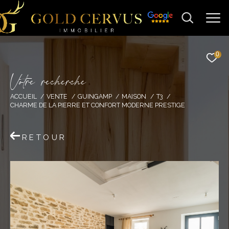
0
V
o
t
r
e
r
e
c
h
e
r
c
h
e
ACCUEIL
VENTE
GUINGAMP
MAISON
T3
CHARME DE LA PIERRE ET CONFORT MODERNE PRESTIGE
RETOUR