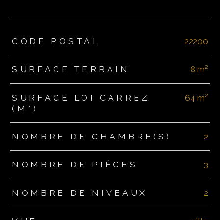
TRAD_ZEPHYR_Caracteristique
TRAD_ZEPHYR_Valeurs
CODE POSTAL
22200
SURFACE TERRAIN
8 m²
SURFACE LOI CARREZ
64 m²
(M²)
NOMBRE DE CHAMBRE(S)
2
NOMBRE DE PIÈCES
3
NOMBRE DE NIVEAUX
2