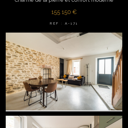
155 150 €
REF : A-171