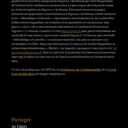
gestion de la clientèle/prospects de l'Agence / du Réseau qui reste Responsable
du Traitement de vos Données personnelles. La base légale du traitement repose
sur l'intérêt légitime de l'Agence / du Réseau. Elles sont conservées jusqu'à
demande de suppression et sont destinées à l'Agence / au Réseau. Conformément à
la loi « informatique et libertés », vous disposez des droits d’accès, de rectification,
d’effacement, d’opposition, de limitation et de portabilité de vos données. Vous
pouvez retirer votre consentement à tout moment en contactant directement
l’Agence / Le Réseau. Consultez le site
https://cnil.fr/fr
pour plus d’informations sur
vos droits. Si vous estimez, après avoir contacté l'Agence / le Réseau, que vos droits
« Informatique et Libertés » ne sont pas respectés, vous pouvez adresser une
réclamation à la CNIL. Nous vous informons de l’existence de la liste d'opposition au
démarchage téléphonique « Bloctel », sur laquelle vous pouvez vous inscrire ici :
ht
tps://www.bloctel.gouv.fr
. Dans le cadre de la protection des Données personnelles,
nous vous invitons à ne pas inscrire de Données sensibles dans le champ de saisie
libre.
Ce site est protégé par reCAPTCHA, les
Politiques de Confidentialité
et es
Condi
tions d'utilisation
de Google s'appliquent.
partager
le bien