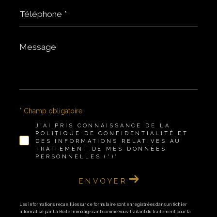
Téléphone
*
Message
*
* Champ obligatoire
J'AI PRIS CONNAISSANCE DE LA
POLITIQUE DE CONFIDENTIALITÉ ET
DES INFORMATIONS RELATIVES AU
TRAITEMENT DE MES DONNÉES
PERSONNELLES (*)*
ENVOYER
Les informations recueillies sur ce formulaire sont enregistrées dans un fichier
informatisé par La Boite Immo agissant comme Sous-traitant du traitement pour la