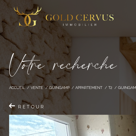
V
o
t
r
e
r
e
c
h
e
r
c
h
e
ACCUEIL
VENTE
GUINGAMP
APPARTEMENT
T2
GUINGAMP
RETOUR