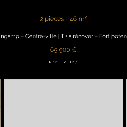
2 pièces - 46 m²
ngamp – Centre-ville | T2 à rénover – Fort poten
65 900 €
REF : A-167