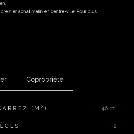
en.
 premier achat malin en centre-ville. Pour plus
ier
Copropriété
CARREZ (M²)
46 m²
IÈCES
2